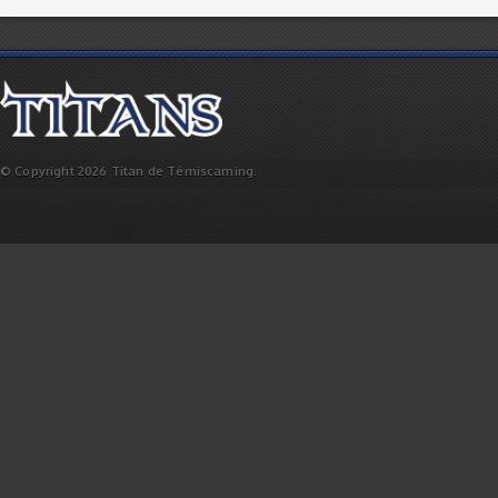
© Copyright 2026 Titan de Témiscaming.