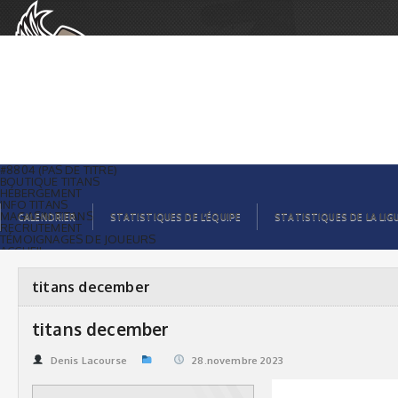
titans december | Titans de
témiscaming
#8804 (PAS DE TITRE)
BOUTIQUE TITANS
HÉBERGEMENT
INFO TITANS
MAGASIN TITANS
CALENDRIER
STATISTIQUES DE L’ÉQUIPE
STATISTIQUES DE LA LIG
RECRUTEMENT
TÉMOIGNAGES DE JOUEURS
ACCUEIL
BILLETS
CONTACTS
GALERIE PHOTOS
titans december
STATISTIQUES
ORGANISATION
JOUEURS
titans december
CALENDRIER
GALERIE VIDÉOS
COMMANDITAIRES
Denis Lacourse
28.novembre 2023
LIGUE
STATISTIQUES DE LA LIGUE