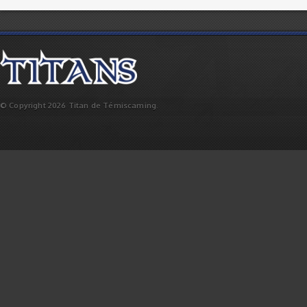
© Copyright 2026 Titan de Témiscaming.