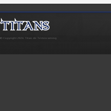
© Copyright 2026 Titan de Témiscaming.