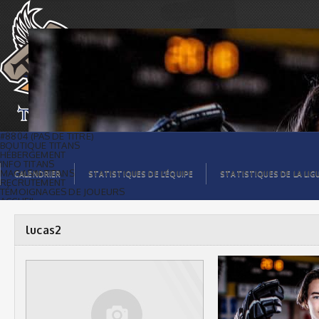
lucas2 |
#8804 (PAS DE TITRE)
BOUTIQUE TITANS
HÉBERGEMENT
INFO TITANS
MAGASIN TITANS
CALENDRIER
STATISTIQUES DE L’ÉQUIPE
STATISTIQUES DE LA LIG
RECRUTEMENT
TÉMOIGNAGES DE JOUEURS
ACCUEIL
BILLETS
CONTACTS
GALERIE PHOTOS
lucas2
STATISTIQUES
ORGANISATION
JOUEURS
CALENDRIER
GALERIE VIDÉOS
COMMANDITAIRES
LIGUE
STATISTIQUES DE LA LIGUE