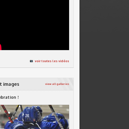
voir toutes les vidéos
t images
view all galleries
ebration !