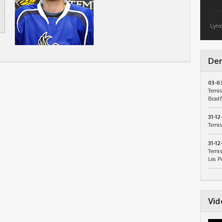
Lynx
Der
03-0
Temis
Bradf
31-12
Temis
31-12
Temis
Les P
Vid