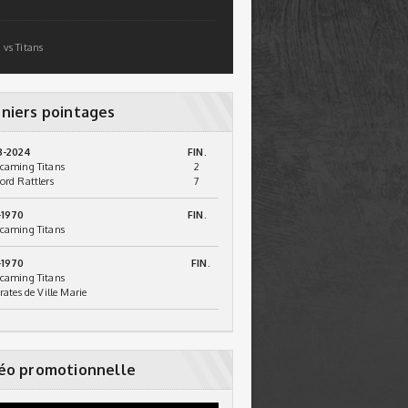
 vs Titans
niers pointages
3-2024
FIN.
caming Titans
2
ord Rattlers
7
-1970
FIN.
caming Titans
-1970
FIN.
caming Titans
irates de Ville Marie
éo promotionnelle