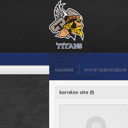
kornilov site (1) |
#8804 (PAS DE TITRE)
BOUTIQUE TITANS
HÉBERGEMENT
INFO TITANS
MAGASIN TITANS
CALENDRIER
STATISTIQUES DE L’ÉQUIPE
RECRUTEMENT
TÉMOIGNAGES DE JOUEURS
ACCUEIL
BILLETS
CONTACTS
GALERIE PHOTOS
kornilov site (1)
STATISTIQUES
ORGANISATION
JOUEURS
CALENDRIER
GALERIE VIDÉOS
COMMANDITAIRES
LIGUE
STATISTIQUES DE LA LIGUE