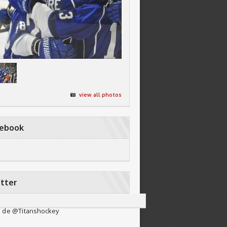
view all photos
cebook
tter
 de @Titanshockey