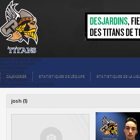
josh (1) |
#8804 (PAS DE TITRE)
BOUTIQUE TITANS
HÉBERGEMENT
INFO TITANS
MAGASIN TITANS
CALENDRIER
STATISTIQUES DE L’ÉQUIPE
STATISTIQUES DE LA LIG
RECRUTEMENT
TÉMOIGNAGES DE JOUEURS
ACCUEIL
BILLETS
CONTACTS
GALERIE PHOTOS
josh (1)
STATISTIQUES
ORGANISATION
JOUEURS
CALENDRIER
GALERIE VIDÉOS
COMMANDITAIRES
LIGUE
STATISTIQUES DE LA LIGUE