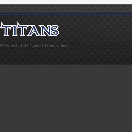
© Copyright 2026 Titan de Témiscaming.