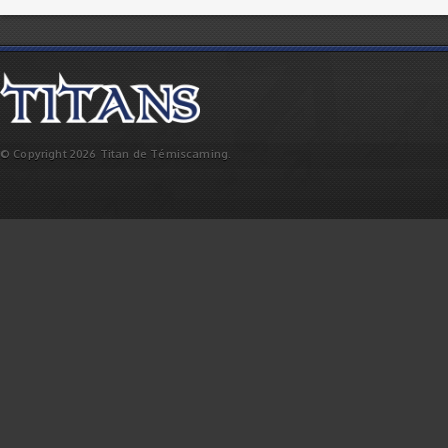
© Copyright 2026 Titan de Témiscaming.