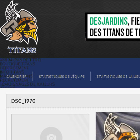
DSC_1970 |
#8804 (PAS DE TITRE)
BOUTIQUE TITANS
HÉBERGEMENT
INFO TITANS
MAGASIN TITANS
CALENDRIER
STATISTIQUES DE L’ÉQUIPE
STATISTIQUES DE LA LIG
RECRUTEMENT
TÉMOIGNAGES DE JOUEURS
ACCUEIL
BILLETS
CONTACTS
GALERIE PHOTOS
DSC_1970
STATISTIQUES
ORGANISATION
JOUEURS
CALENDRIER
GALERIE VIDÉOS
COMMANDITAIRES
LIGUE
STATISTIQUES DE LA LIGUE