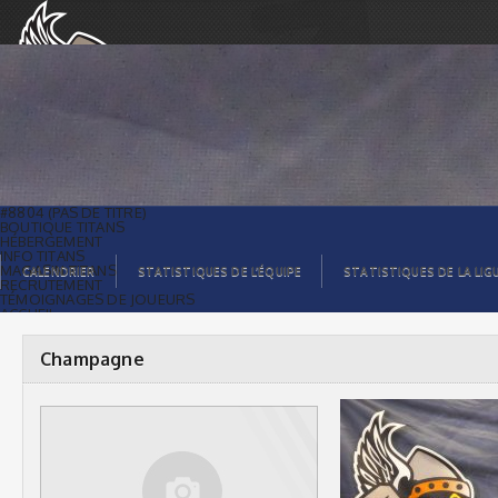
Champagne |
#8804 (PAS DE TITRE)
BOUTIQUE TITANS
HÉBERGEMENT
INFO TITANS
MAGASIN TITANS
CALENDRIER
STATISTIQUES DE L’ÉQUIPE
STATISTIQUES DE LA LIG
RECRUTEMENT
TÉMOIGNAGES DE JOUEURS
ACCUEIL
BILLETS
CONTACTS
GALERIE PHOTOS
Champagne
STATISTIQUES
ORGANISATION
JOUEURS
CALENDRIER
GALERIE VIDÉOS
COMMANDITAIRES
LIGUE
STATISTIQUES DE LA LIGUE