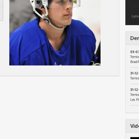
Lynx
Der
03-0
Temis
Bradf
31-12
Temis
31-12
Temis
Les P
Vid