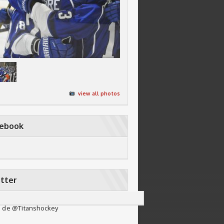
view all photos
cebook
tter
 de @Titanshockey