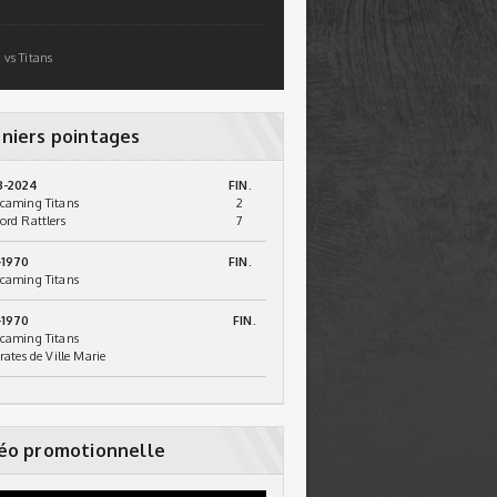
 vs Titans
niers pointages
3-2024
FIN.
caming Titans
2
ord Rattlers
7
-1970
FIN.
caming Titans
-1970
FIN.
caming Titans
irates de Ville Marie
éo promotionnelle