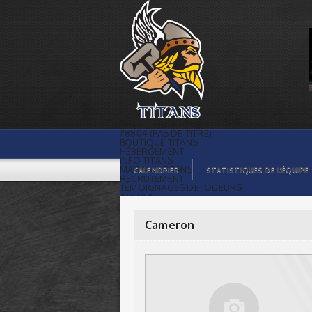
Cameron |
#8804 (PAS DE TITRE)
BOUTIQUE TITANS
HÉBERGEMENT
INFO TITANS
MAGASIN TITANS
CALENDRIER
STATISTIQUES DE L’ÉQUIPE
RECRUTEMENT
TÉMOIGNAGES DE JOUEURS
ACCUEIL
BILLETS
CONTACTS
GALERIE PHOTOS
Cameron
STATISTIQUES
ORGANISATION
JOUEURS
CALENDRIER
GALERIE VIDÉOS
COMMANDITAIRES
LIGUE
STATISTIQUES DE LA LIGUE