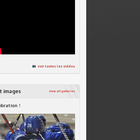
voir toutes les vidéos
t images
view all galleries
ebration !