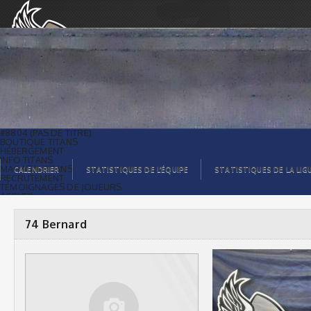
74 Bernard |
#8804 (PAS DE TITRE)
BOUTIQUE TITANS
HÉBERGEMENT
INFO TITANS
MAGASIN TITANS
CALENDRIER
STATISTIQUES DE L’ÉQUIPE
STATISTIQUES DE LA LIG
RECRUTEMENT
TÉMOIGNAGES DE JOUEURS
ACCUEIL
BILLETS
CONTACTS
GALERIE PHOTOS
74 Bernard
STATISTIQUES
ORGANISATION
JOUEURS
CALENDRIER
GALERIE VIDÉOS
COMMANDITAIRES
LIGUE
STATISTIQUES DE LA LIGUE