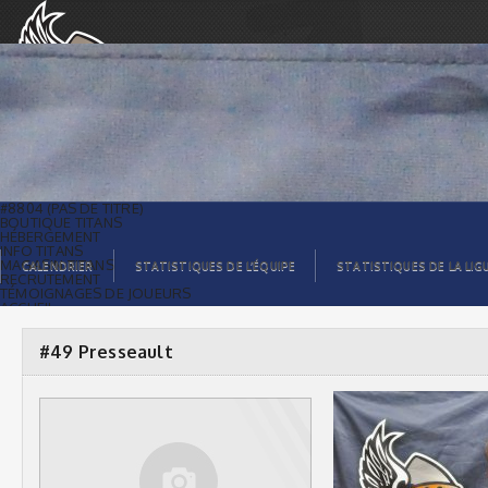
#49 Presseault |
#8804 (PAS DE TITRE)
BOUTIQUE TITANS
HÉBERGEMENT
INFO TITANS
MAGASIN TITANS
CALENDRIER
STATISTIQUES DE L’ÉQUIPE
STATISTIQUES DE LA LIG
RECRUTEMENT
TÉMOIGNAGES DE JOUEURS
ACCUEIL
BILLETS
CONTACTS
GALERIE PHOTOS
#49 Presseault
STATISTIQUES
ORGANISATION
JOUEURS
CALENDRIER
GALERIE VIDÉOS
COMMANDITAIRES
LIGUE
STATISTIQUES DE LA LIGUE