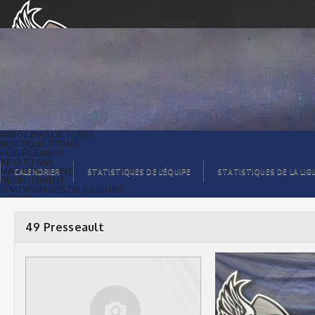
49 Presseault |
#8804 (PAS DE TITRE)
BOUTIQUE TITANS
HÉBERGEMENT
INFO TITANS
MAGASIN TITANS
CALENDRIER
STATISTIQUES DE L’ÉQUIPE
STATISTIQUES DE LA LIG
RECRUTEMENT
TÉMOIGNAGES DE JOUEURS
ACCUEIL
BILLETS
CONTACTS
GALERIE PHOTOS
49 Presseault
STATISTIQUES
ORGANISATION
JOUEURS
CALENDRIER
GALERIE VIDÉOS
COMMANDITAIRES
LIGUE
STATISTIQUES DE LA LIGUE