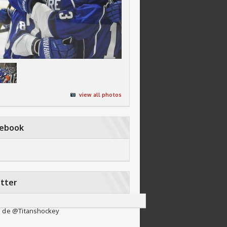
view all photos
cebook
tter
 de @Titanshockey