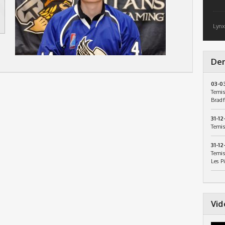
Lynx
Der
03-0
Temis
Bradf
31-12
Temis
31-12
Temis
Les P
Vid