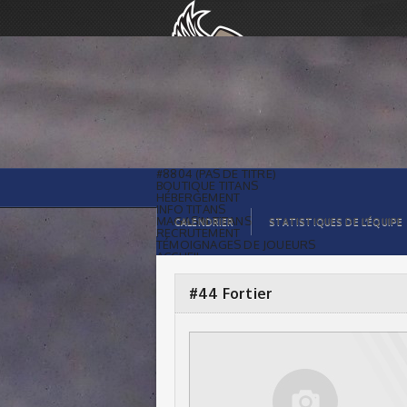
#44 Fortier |
#8804 (PAS DE TITRE)
BOUTIQUE TITANS
HÉBERGEMENT
INFO TITANS
MAGASIN TITANS
CALENDRIER
STATISTIQUES DE L’ÉQUIPE
RECRUTEMENT
TÉMOIGNAGES DE JOUEURS
ACCUEIL
BILLETS
CONTACTS
GALERIE PHOTOS
#44 Fortier
STATISTIQUES
ORGANISATION
JOUEURS
CALENDRIER
GALERIE VIDÉOS
COMMANDITAIRES
LIGUE
STATISTIQUES DE LA LIGUE