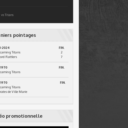
 vs Titans
niers pointages
3-2024
FIN.
caming Titans
2
ord Rattlers
7
-1970
FIN.
caming Titans
-1970
FIN.
caming Titans
irates de Ville Marie
éo promotionnelle