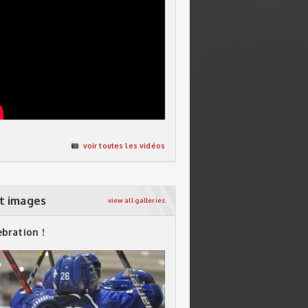
voir toutes les vidéos
t images
view all galleries
ebration !