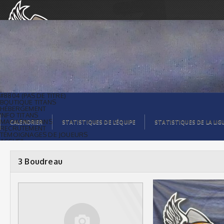
3 Boudreau |
#8804 (PAS DE TITRE)
BOUTIQUE TITANS
HÉBERGEMENT
INFO TITANS
MAGASIN TITANS
CALENDRIER
STATISTIQUES DE L’ÉQUIPE
STATISTIQUES DE LA LIG
RECRUTEMENT
TÉMOIGNAGES DE JOUEURS
ACCUEIL
BILLETS
CONTACTS
GALERIE PHOTOS
3 Boudreau
STATISTIQUES
ORGANISATION
JOUEURS
CALENDRIER
GALERIE VIDÉOS
COMMANDITAIRES
LIGUE
STATISTIQUES DE LA LIGUE