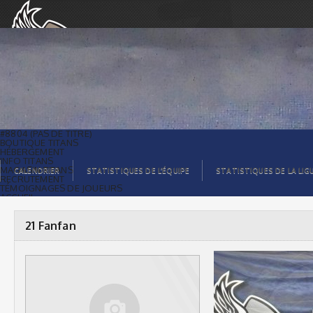
21 Fanfan |
#8804 (PAS DE TITRE)
BOUTIQUE TITANS
HÉBERGEMENT
INFO TITANS
MAGASIN TITANS
CALENDRIER
STATISTIQUES DE L’ÉQUIPE
STATISTIQUES DE LA LIG
RECRUTEMENT
TÉMOIGNAGES DE JOUEURS
ACCUEIL
BILLETS
CONTACTS
GALERIE PHOTOS
21 Fanfan
STATISTIQUES
ORGANISATION
JOUEURS
CALENDRIER
GALERIE VIDÉOS
COMMANDITAIRES
LIGUE
STATISTIQUES DE LA LIGUE