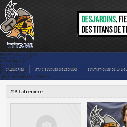
#19 Lafreniere |
#8804 (PAS DE TITRE)
BOUTIQUE TITANS
HÉBERGEMENT
INFO TITANS
MAGASIN TITANS
CALENDRIER
STATISTIQUES DE L’ÉQUIPE
STATISTIQUES DE LA LIG
RECRUTEMENT
TÉMOIGNAGES DE JOUEURS
ACCUEIL
BILLETS
CONTACTS
GALERIE PHOTOS
#19 Lafreniere
STATISTIQUES
ORGANISATION
JOUEURS
CALENDRIER
GALERIE VIDÉOS
COMMANDITAIRES
LIGUE
STATISTIQUES DE LA LIGUE