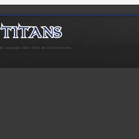
© Copyright 2026 Titan de Témiscaming.