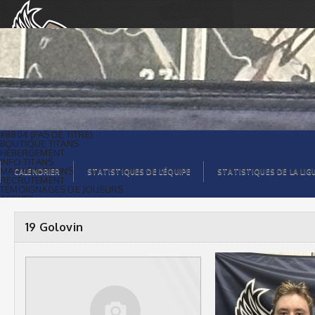
19 Golovin |
#8804 (PAS DE TITRE)
BOUTIQUE TITANS
HÉBERGEMENT
INFO TITANS
MAGASIN TITANS
CALENDRIER
STATISTIQUES DE L’ÉQUIPE
STATISTIQUES DE LA LIG
RECRUTEMENT
TÉMOIGNAGES DE JOUEURS
ACCUEIL
BILLETS
CONTACTS
GALERIE PHOTOS
19 Golovin
STATISTIQUES
ORGANISATION
JOUEURS
CALENDRIER
GALERIE VIDÉOS
COMMANDITAIRES
LIGUE
STATISTIQUES DE LA LIGUE