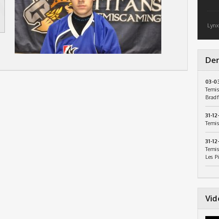
Lynx
Der
03-0
Temis
Bradf
31-12
Temis
31-12
Temis
Les P
Vid