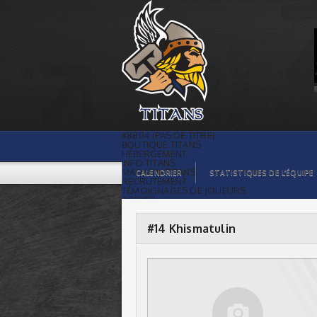
#14 Khismatulin |
#8804 (PAS DE TITRE)
BOUTIQUE TITANS
HÉBERGEMENT
INFO TITANS
MAGASIN TITANS
CALENDRIER
STATISTIQUES DE L’ÉQUIPE
RECRUTEMENT
TÉMOIGNAGES DE JOUEURS
ACCUEIL
BILLETS
CONTACTS
GALERIE PHOTOS
#14 Khismatulin
STATISTIQUES
ORGANISATION
JOUEURS
CALENDRIER
GALERIE VIDÉOS
COMMANDITAIRES
LIGUE
STATISTIQUES DE LA LIGUE