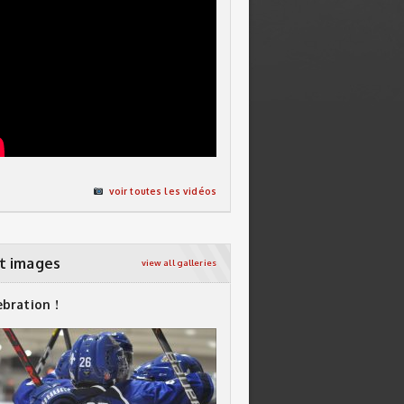
voir toutes les vidéos
t images
view all galleries
ebration !