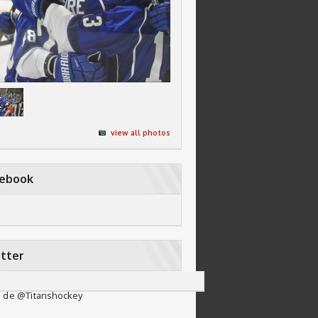
view all photos
cebook
tter
 de @Titanshockey