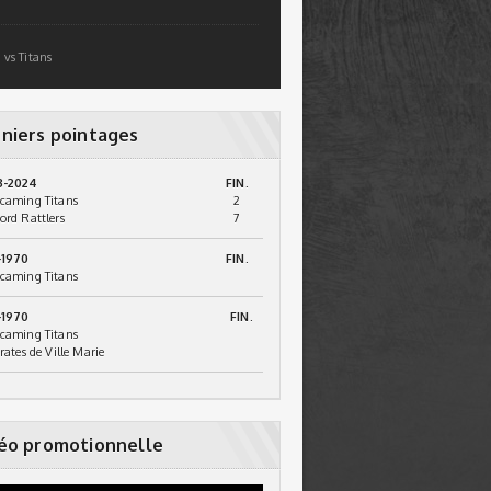
 vs Titans
niers pointages
3-2024
FIN.
caming Titans
2
ord Rattlers
7
-1970
FIN.
caming Titans
-1970
FIN.
caming Titans
irates de Ville Marie
éo promotionnelle