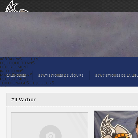
#11 Vachon |
#8804 (PAS DE TITRE)
BOUTIQUE TITANS
HÉBERGEMENT
INFO TITANS
MAGASIN TITANS
CALENDRIER
STATISTIQUES DE L’ÉQUIPE
STATISTIQUES DE LA LIG
RECRUTEMENT
TÉMOIGNAGES DE JOUEURS
ACCUEIL
BILLETS
CONTACTS
GALERIE PHOTOS
#11 Vachon
STATISTIQUES
ORGANISATION
JOUEURS
CALENDRIER
GALERIE VIDÉOS
COMMANDITAIRES
LIGUE
STATISTIQUES DE LA LIGUE