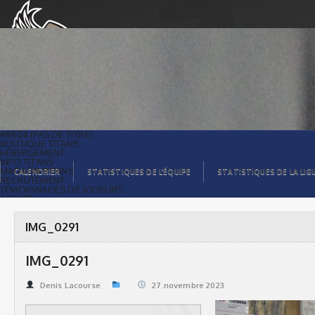
IMG_0291 | Titans de témiscaming
#8804 (PAS DE TITRE)
BOUTIQUE TITANS
HÉBERGEMENT
INFO TITANS
MAGASIN TITANS
CALENDRIER
STATISTIQUES DE L’ÉQUIPE
STATISTIQUES DE LA LIG
RECRUTEMENT
TÉMOIGNAGES DE JOUEURS
ACCUEIL
BILLETS
CONTACTS
GALERIE PHOTOS
IMG_0291
STATISTIQUES
ORGANISATION
JOUEURS
IMG_0291
CALENDRIER
GALERIE VIDÉOS
COMMANDITAIRES
Denis Lacourse
27.novembre 2023
LIGUE
STATISTIQUES DE LA LIGUE