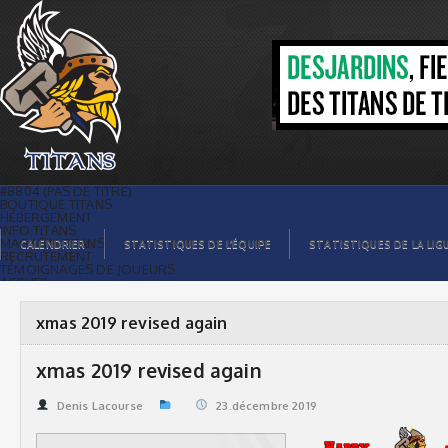
xmas 2019 revised again | Titans de
témiscaming
#8804 (PAS DE TITRE)
BOUTIQUE TITANS
HÉBERGEMENT
INFO TITANS
MAGASIN TITANS
CALENDRIER
STATISTIQUES DE L’ÉQUIPE
STATISTIQUES DE LA LIG
RECRUTEMENT
TÉMOIGNAGES DE JOUEURS
ACCUEIL
BILLETS
CONTACTS
GALERIE PHOTOS
xmas 2019 revised again
STATISTIQUES
ORGANISATION
JOUEURS
xmas 2019 revised again
CALENDRIER
GALERIE VIDÉOS
COMMANDITAIRES
Denis Lacourse
23.décembre 2019
LIGUE
STATISTIQUES DE LA LIGUE