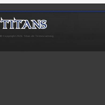
© Copyright 2026 Titan de Témiscaming.