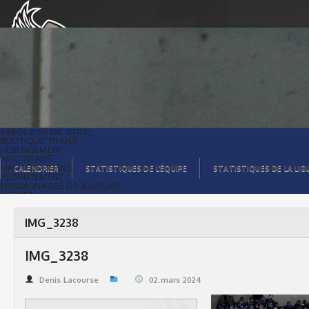
IMG_3238 | Titans de témiscaming
#8804 (PAS DE TITRE)
BOUTIQUE TITANS
HÉBERGEMENT
INFO TITANS
MAGASIN TITANS
CALENDRIER
STATISTIQUES DE L’ÉQUIPE
STATISTIQUES DE LA LIG
RECRUTEMENT
TÉMOIGNAGES DE JOUEURS
ACCUEIL
BILLETS
CONTACTS
GALERIE PHOTOS
IMG_3238
STATISTIQUES
ORGANISATION
JOUEURS
IMG_3238
CALENDRIER
GALERIE VIDÉOS
COMMANDITAIRES
Denis Lacourse
02.mars 2024
LIGUE
STATISTIQUES DE LA LIGUE