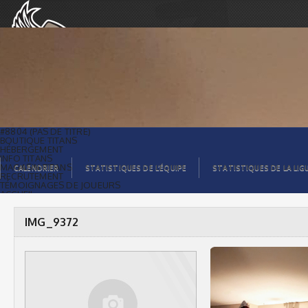
IMG_9372 |
#8804 (PAS DE TITRE)
BOUTIQUE TITANS
HÉBERGEMENT
INFO TITANS
MAGASIN TITANS
CALENDRIER
STATISTIQUES DE L’ÉQUIPE
STATISTIQUES DE LA LIG
RECRUTEMENT
TÉMOIGNAGES DE JOUEURS
ACCUEIL
BILLETS
CONTACTS
GALERIE PHOTOS
IMG_9372
STATISTIQUES
ORGANISATION
JOUEURS
CALENDRIER
GALERIE VIDÉOS
COMMANDITAIRES
LIGUE
STATISTIQUES DE LA LIGUE