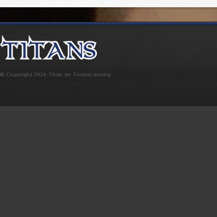
© Copyright 2026 Titan de Témiscaming.