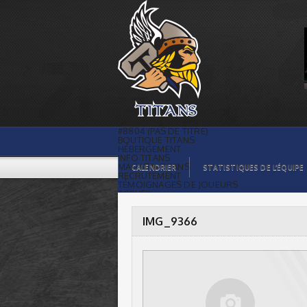
IMG_9366 |
#8804 (PAS DE TITRE)
BOUTIQUE TITANS
HÉBERGEMENT
INFO TITANS
MAGASIN TITANS
CALENDRIER
STATISTIQUES DE L’ÉQUIPE
RECRUTEMENT
TÉMOIGNAGES DE JOUEURS
ACCUEIL
BILLETS
CONTACTS
GALERIE PHOTOS
IMG_9366
STATISTIQUES
ORGANISATION
JOUEURS
CALENDRIER
GALERIE VIDÉOS
COMMANDITAIRES
LIGUE
STATISTIQUES DE LA LIGUE