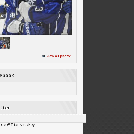
view all photos
cebook
tter
 de @Titanshockey