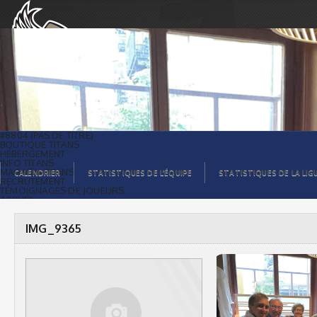
IMG_9365 |
#8804 (PAS DE TITRE)
BOUTIQUE TITANS
HÉBERGEMENT
INFO TITANS
MAGASIN TITANS
CALENDRIER
STATISTIQUES DE L’ÉQUIPE
STATISTIQUES DE LA LIG
RECRUTEMENT
TÉMOIGNAGES DE JOUEURS
ACCUEIL
BILLETS
CONTACTS
GALERIE PHOTOS
IMG_9365
STATISTIQUES
ORGANISATION
JOUEURS
CALENDRIER
GALERIE VIDÉOS
COMMANDITAIRES
LIGUE
STATISTIQUES DE LA LIGUE