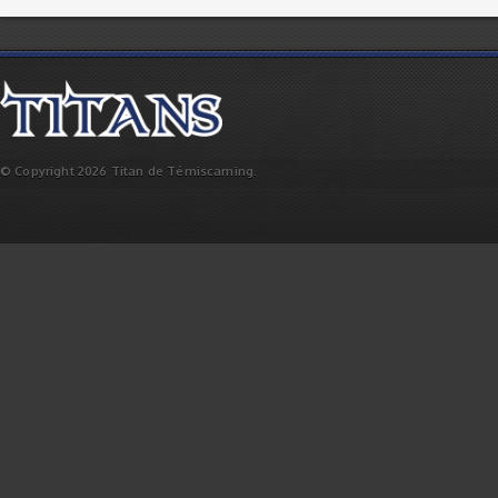
© Copyright 2026 Titan de Témiscaming.