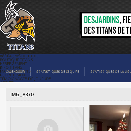
IMG_9370 |
#8804 (PAS DE TITRE)
BOUTIQUE TITANS
HÉBERGEMENT
INFO TITANS
MAGASIN TITANS
CALENDRIER
STATISTIQUES DE L’ÉQUIPE
STATISTIQUES DE LA LIG
RECRUTEMENT
TÉMOIGNAGES DE JOUEURS
ACCUEIL
BILLETS
CONTACTS
GALERIE PHOTOS
IMG_9370
STATISTIQUES
ORGANISATION
JOUEURS
CALENDRIER
GALERIE VIDÉOS
COMMANDITAIRES
LIGUE
STATISTIQUES DE LA LIGUE