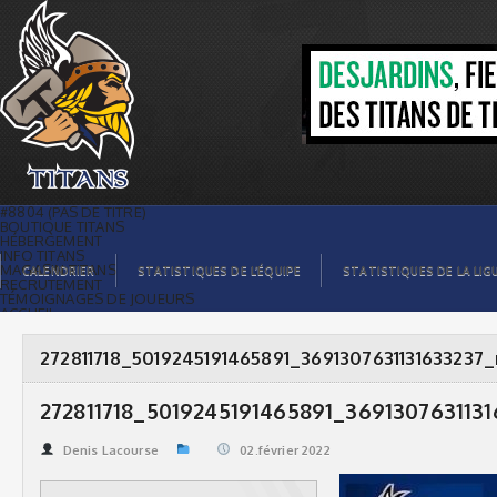
272811718_5019245191465891_3691307631131633237_n
| Titans de témiscaming
#8804 (PAS DE TITRE)
BOUTIQUE TITANS
HÉBERGEMENT
INFO TITANS
MAGASIN TITANS
CALENDRIER
STATISTIQUES DE L’ÉQUIPE
STATISTIQUES DE LA LIG
RECRUTEMENT
TÉMOIGNAGES DE JOUEURS
ACCUEIL
BILLETS
CONTACTS
GALERIE PHOTOS
272811718_5019245191465891_3691307631131633237_
STATISTIQUES
ORGANISATION
JOUEURS
272811718_5019245191465891_369130763113
CALENDRIER
GALERIE VIDÉOS
COMMANDITAIRES
Denis Lacourse
02.février 2022
LIGUE
STATISTIQUES DE LA LIGUE