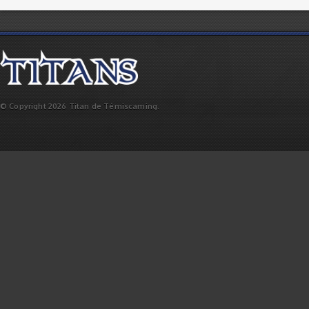
© Copyright 2026 Titan de Témiscaming.