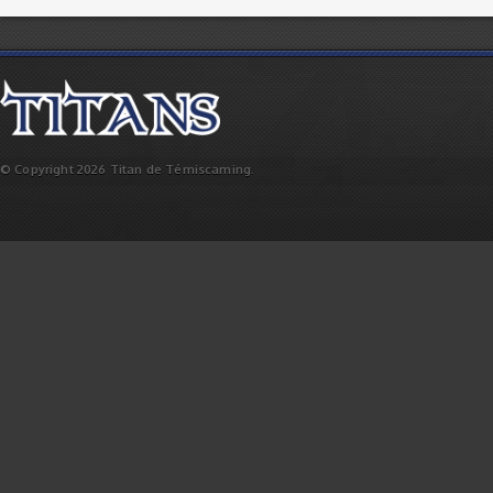
© Copyright 2026 Titan de Témiscaming.