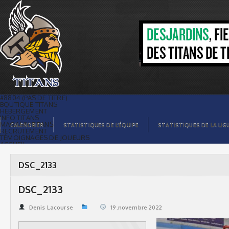
DSC_2133 | Titans de témiscaming
#8804 (PAS DE TITRE)
BOUTIQUE TITANS
HÉBERGEMENT
INFO TITANS
MAGASIN TITANS
CALENDRIER
STATISTIQUES DE L’ÉQUIPE
STATISTIQUES DE LA LIG
RECRUTEMENT
TÉMOIGNAGES DE JOUEURS
ACCUEIL
BILLETS
CONTACTS
GALERIE PHOTOS
DSC_2133
STATISTIQUES
ORGANISATION
JOUEURS
DSC_2133
CALENDRIER
GALERIE VIDÉOS
COMMANDITAIRES
Denis Lacourse
19.novembre 2022
LIGUE
STATISTIQUES DE LA LIGUE