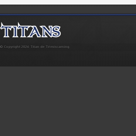
© Copyright 2026 Titan de Témiscaming.