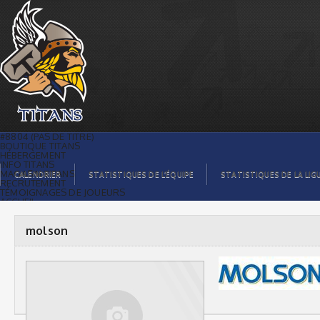
molson |
#8804 (PAS DE TITRE)
BOUTIQUE TITANS
HÉBERGEMENT
INFO TITANS
MAGASIN TITANS
CALENDRIER
STATISTIQUES DE L’ÉQUIPE
STATISTIQUES DE LA LIG
RECRUTEMENT
TÉMOIGNAGES DE JOUEURS
ACCUEIL
BILLETS
CONTACTS
GALERIE PHOTOS
molson
STATISTIQUES
ORGANISATION
JOUEURS
CALENDRIER
GALERIE VIDÉOS
COMMANDITAIRES
LIGUE
STATISTIQUES DE LA LIGUE