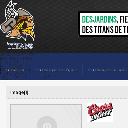
Image[1] |
#8804 (PAS DE TITRE)
BOUTIQUE TITANS
HÉBERGEMENT
INFO TITANS
MAGASIN TITANS
CALENDRIER
STATISTIQUES DE L’ÉQUIPE
STATISTIQUES DE LA LIG
RECRUTEMENT
TÉMOIGNAGES DE JOUEURS
ACCUEIL
BILLETS
CONTACTS
GALERIE PHOTOS
Image[1]
STATISTIQUES
ORGANISATION
JOUEURS
CALENDRIER
GALERIE VIDÉOS
COMMANDITAIRES
LIGUE
STATISTIQUES DE LA LIGUE