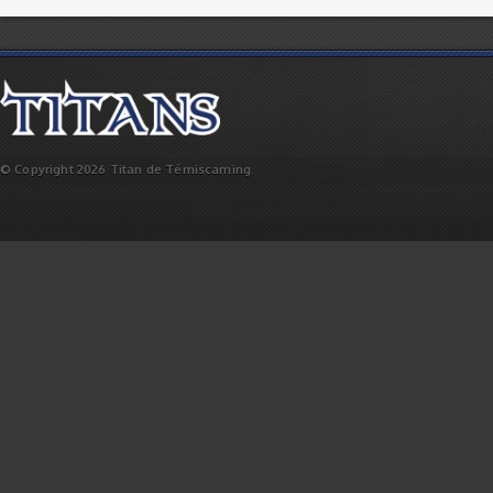
© Copyright 2026 Titan de Témiscaming.