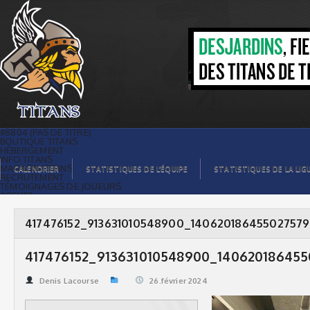
417476152_913631010548900_1406201864550275796_n
(1) | Titans de témiscaming
#8804 (PAS DE TITRE)
BOUTIQUE TITANS
HÉBERGEMENT
INFO TITANS
MAGASIN TITANS
CALENDRIER
STATISTIQUES DE L’ÉQUIPE
STATISTIQUES DE LA LIG
RECRUTEMENT
TÉMOIGNAGES DE JOUEURS
ACCUEIL
BILLETS
CONTACTS
GALERIE PHOTOS
417476152_913631010548900_1406201864550275796
STATISTIQUES
ORGANISATION
JOUEURS
417476152_913631010548900_1406201864550
CALENDRIER
GALERIE VIDÉOS
COMMANDITAIRES
Denis Lacourse
26.février 2024
LIGUE
STATISTIQUES DE LA LIGUE