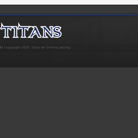
© Copyright 2026 Titan de Témiscaming.