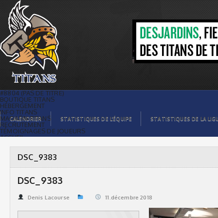
DSC_9383 | Titans de témiscaming
#8804 (PAS DE TITRE)
BOUTIQUE TITANS
HÉBERGEMENT
INFO TITANS
MAGASIN TITANS
CALENDRIER
STATISTIQUES DE L’ÉQUIPE
STATISTIQUES DE LA LIG
RECRUTEMENT
TÉMOIGNAGES DE JOUEURS
ACCUEIL
BILLETS
CONTACTS
GALERIE PHOTOS
DSC_9383
STATISTIQUES
ORGANISATION
JOUEURS
DSC_9383
CALENDRIER
GALERIE VIDÉOS
COMMANDITAIRES
Denis Lacourse
11.décembre 2018
LIGUE
STATISTIQUES DE LA LIGUE