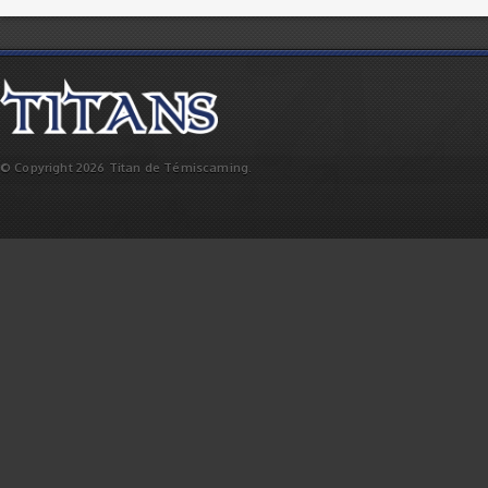
© Copyright 2026 Titan de Témiscaming.